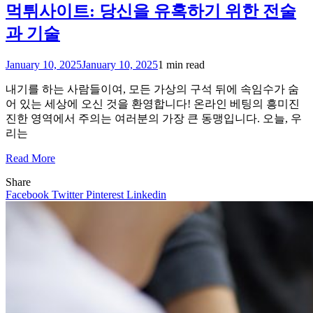
먹튀사이트: 당신을 유혹하기 위한 전술
과 기술
January 10, 2025
January 10, 2025
1 min read
내기를 하는 사람들이여, 모든 가상의 구석 뒤에 속임수가 숨
어 있는 세상에 오신 것을 환영합니다! 온라인 베팅의 흥미진
진한 영역에서 주의는 여러분의 가장 큰 동맹입니다. 오늘, 우
리는
Read More
Share
Facebook
Twitter
Pinterest
Linkedin