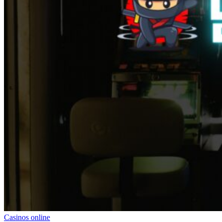
Casinos online