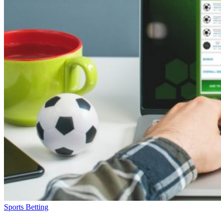
Sports Betting