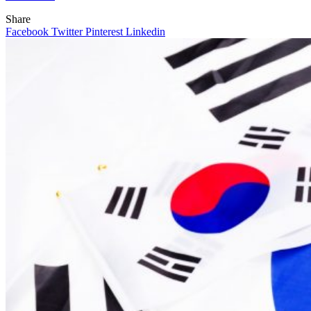
Share
Facebook
Twitter
Pinterest
Linkedin