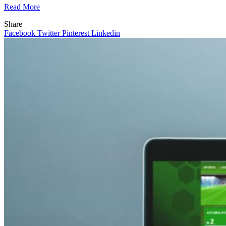
Read More
Share
Facebook
Twitter
Pinterest
Linkedin