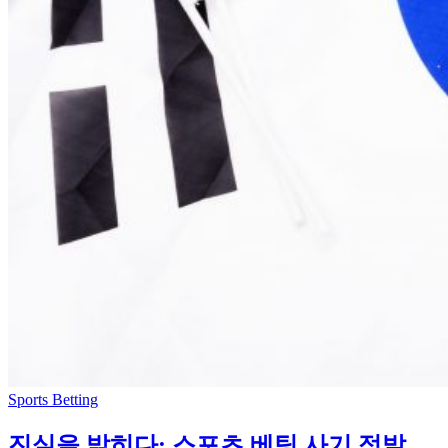
Sports Betting
진실을 밝히다: 스포츠 베팅 사기 적발