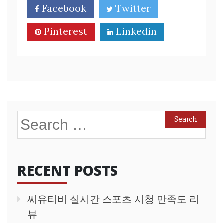
Facebook
Twitter
Pinterest
Linkedin
Search
for:
RECENT POSTS
씨유티비 실시간 스포츠 시청 만족도 리
뷰