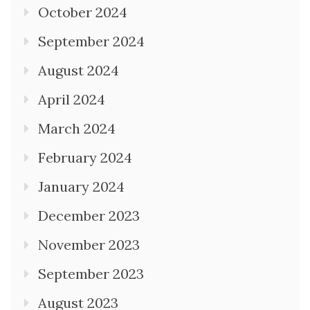
October 2024
September 2024
August 2024
April 2024
March 2024
February 2024
January 2024
December 2023
November 2023
September 2023
August 2023