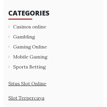
CATEGORIES
Casinos online
Gambling
Gaming Online
Mobile Gaming
Sports Betting
Situs Slot Online
Slot Terpercaya