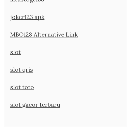
joker123 apk
MBO128 Alternative Link
slot
slot qris
slot toto
slot gacor terbaru