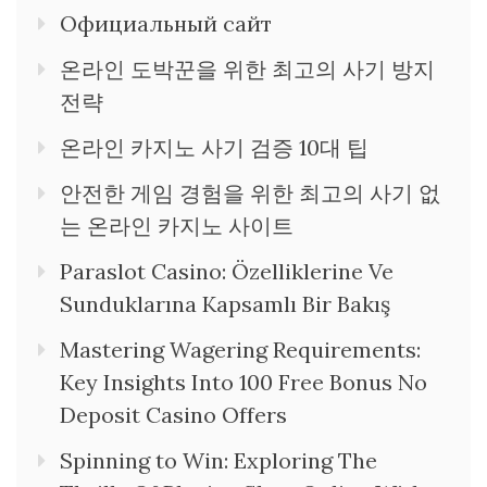
Официальный сайт
온라인 도박꾼을 위한 최고의 사기 방지
전략
온라인 카지노 사기 검증 10대 팁
안전한 게임 경험을 위한 최고의 사기 없
는 온라인 카지노 사이트
Paraslot Casino: Özelliklerine Ve
Sunduklarına Kapsamlı Bir Bakış
Mastering Wagering Requirements:
Key Insights Into 100 Free Bonus No
Deposit Casino Offers
Spinning to Win: Exploring The