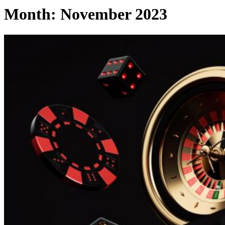
Month:
November 2023