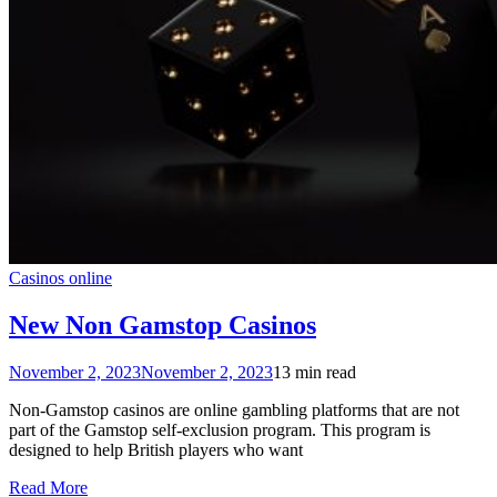
Casinos online
New Non Gamstop Casinos
November 2, 2023
November 2, 2023
13 min read
Non-Gamstop casinos are online gambling platforms that are not
part of the Gamstop self-exclusion program. This program is
designed to help British players who want
Read More