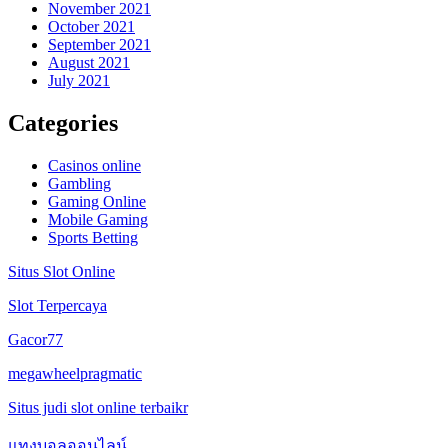
November 2021
October 2021
September 2021
August 2021
July 2021
Categories
Casinos online
Gambling
Gaming Online
Mobile Gaming
Sports Betting
Situs Slot Online
Slot Terpercaya
Gacor77
megawheelpragmatic
Situs judi slot online terbaikr
แทงบอลออนไลน์