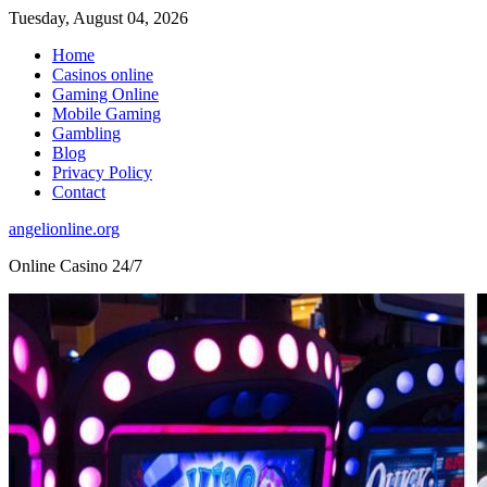
Skip
Tuesday, August 04, 2026
to
Home
content
Casinos online
Gaming Online
Mobile Gaming
Gambling
Blog
Privacy Policy
Contact
angelionline.org
Online Casino 24/7