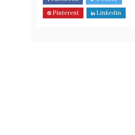
Pinterest
Linkedin