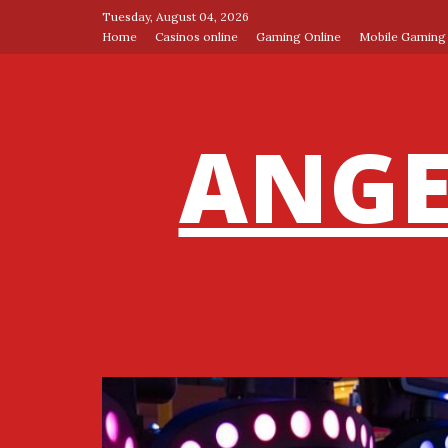
Skip
Tuesday, August 04, 2026
Home
Casinos online
Gaming Online
Mobile Gaming
to
content
ANGE