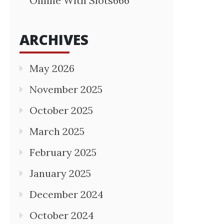
Online With Slots666
ARCHIVES
May 2026
November 2025
October 2025
March 2025
February 2025
January 2025
December 2024
October 2024