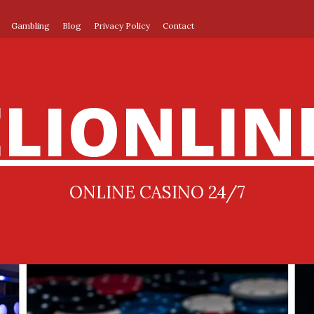
Gambling
Blog
Privacy Policy
Contact
LIONLIN
ONLINE CASINO 24/7