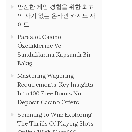
안전한 게임 경험을 위한 최고
의 사기 없는 온라인 카지노 사
이트
Paraslot Casino:
Özelliklerine Ve
Sunduklarına Kapsamlı Bir
Bakış
Mastering Wagering
Requirements: Key Insights
Into 100 Free Bonus No
Deposit Casino Offers
Spinning to Win: Exploring
The Thrills Of Playing Slots