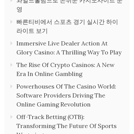
와일드홀덤으로 손쉬운 카지노사이트 운
영
빠른티비에서 스포츠 경기 실시간 하이
라이트 보기
Immersive Live Dealer Action At
Glory Casino: A Thrilling Way To Play
The Rise Of Crypto Casinos: A New
Era In Online Gambling
Powerhouses Of The Casino World:
Software Providers Driving The
Online Gaming Revolution
Off-Track Betting (OTB):
Transforming The Future Of Sports