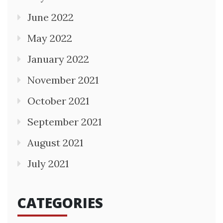
June 2022
May 2022
January 2022
November 2021
October 2021
September 2021
August 2021
July 2021
CATEGORIES