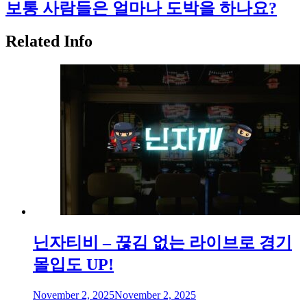
보통 사람들은 얼마나 도박을 하나요?
Related Info
닌자티비 – 끊김 없는 라이브로 경기
몰입도 UP!
November 2, 2025
November 2, 2025