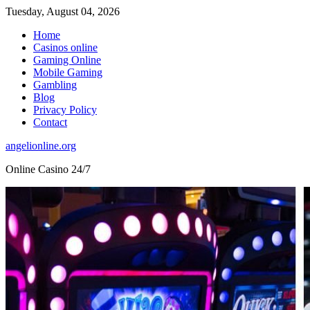
Skip
Tuesday, August 04, 2026
to
Home
content
Casinos online
Gaming Online
Mobile Gaming
Gambling
Blog
Privacy Policy
Contact
angelionline.org
Online Casino 24/7