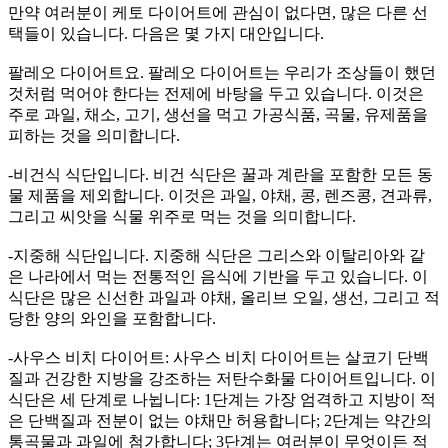
만약 여러분이 케토 다이어트에 관심이 없다면, 많은 다른 선
택들이 있습니다. 다음은 몇 가지 대안입니다.
팔레오 다이어트요. 팔레오 다이어트는 우리가 조상들이 했던
것처럼 먹어야 한다는 전제에 바탕을 두고 있습니다. 이것은
주로 과일, 채소, 고기, 생선을 먹고 가공식품, 곡물, 유제품을
피하는 것을 의미합니다.
-비건식 식단입니다. 비건 식단은 꿀과 계란을 포함한 모든 동
물 제품을 제외합니다. 이것은 과일, 야채, 콩, 렌즈콩, 견과류,
그리고 씨앗을 식물 위주로 먹는 것을 의미합니다.
-지중해 식단입니다. 지중해 식단은 그리스와 이탈리아와 같
은 나라에서 먹는 전통적인 음식에 기반을 두고 있습니다. 이
식단은 많은 신선한 과일과 야채, 올리브 오일, 생선, 그리고 적
당한 양의 와인을 포함합니다.
-사우스 비치 다이어트: 사우스 비치 다이어트는 살코기 단백
질과 건강한 지방을 강조하는 저탄수화물 다이어트입니다. 이
식단은 세 단계로 나뉩니다: 1단계는 가장 엄격하고 지방이 적
은 단백질과 전분이 없는 야채만 허용합니다; 2단계는 약간의
통곡물과 과일에 첨가합니다; 3단계는 여러분이 무엇이든 적