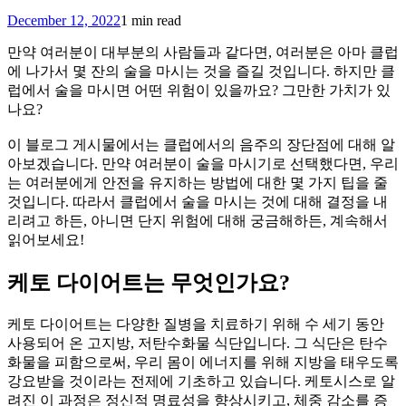
December 12, 2022
1 min read
만약 여러분이 대부분의 사람들과 같다면, 여러분은 아마 클럽
에 나가서 몇 잔의 술을 마시는 것을 즐길 것입니다. 하지만 클
럽에서 술을 마시면 어떤 위험이 있을까요? 그만한 가치가 있
나요?
이 블로그 게시물에서는 클럽에서의 음주의 장단점에 대해 알
아보겠습니다. 만약 여러분이 술을 마시기로 선택했다면, 우리
는 여러분에게 안전을 유지하는 방법에 대한 몇 가지 팁을 줄
것입니다. 따라서 클럽에서 술을 마시는 것에 대해 결정을 내
리려고 하든, 아니면 단지 위험에 대해 궁금해하든, 계속해서
읽어보세요!
케토 다이어트는 무엇인가요?
케토 다이어트는 다양한 질병을 치료하기 위해 수 세기 동안
사용되어 온 고지방, 저탄수화물 식단입니다. 그 식단은 탄수
화물을 피함으로써, 우리 몸이 에너지를 위해 지방을 태우도록
강요받을 것이라는 전제에 기초하고 있습니다. 케토시스로 알
려진 이 과정은 정신적 명료성을 향상시키고, 체중 감소를 증