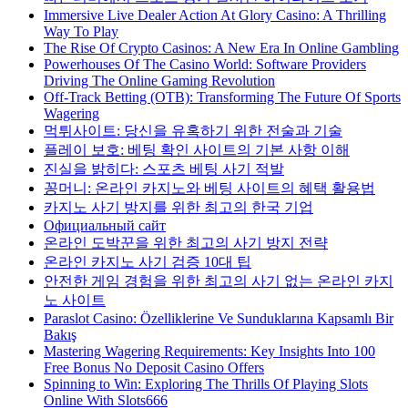
Immersive Live Dealer Action At Glory Casino: A Thrilling
Way To Play
The Rise Of Crypto Casinos: A New Era In Online Gambling
Powerhouses Of The Casino World: Software Providers
Driving The Online Gaming Revolution
Off-Track Betting (OTB): Transforming The Future Of Sports
Wagering
먹튀사이트: 당신을 유혹하기 위한 전술과 기술
플레이 보호: 베팅 확인 사이트의 기본 사항 이해
진실을 밝히다: 스포츠 베팅 사기 적발
꽁머니: 온라인 카지노와 베팅 사이트의 혜택 활용법
카지노 사기 방지를 위한 최고의 한국 기업
Официальный сайт
온라인 도박꾼을 위한 최고의 사기 방지 전략
온라인 카지노 사기 검증 10대 팁
안전한 게임 경험을 위한 최고의 사기 없는 온라인 카지
노 사이트
Paraslot Casino: Özelliklerine Ve Sunduklarına Kapsamlı Bir
Bakış
Mastering Wagering Requirements: Key Insights Into 100
Free Bonus No Deposit Casino Offers
Spinning to Win: Exploring The Thrills Of Playing Slots
Online With Slots666