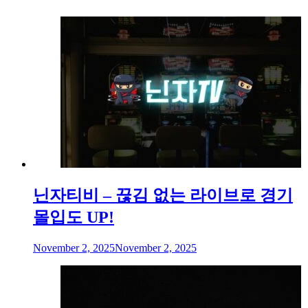
닌자티비 – 끊김 없는 라이브로 경기
몰입도 UP!
November 2, 2025
November 2, 2025