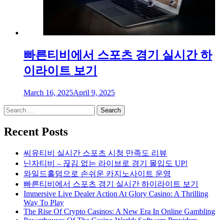
빠른티비에서 스포츠 경기 실시간 하
이라이트 보기
March 16, 2025
April 9, 2025
Search
for:
Recent Posts
씨유티비 실시간 스포츠 시청 만족도 리뷰
닌자티비 – 끊김 없는 라이브로 경기 몰입도 UP!
와일드홀덤으로 손쉬운 카지노사이트 운영
빠른티비에서 스포츠 경기 실시간 하이라이트 보기
Immersive Live Dealer Action At Glory Casino: A Thrilling
Way To Play
The Rise Of Crypto Casinos: A New Era In Online Gambling