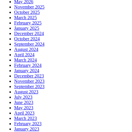
May 2026
November 2025
October 2025
March 2025
February 2025
January 2025
December 2024
October 2024
September 2024
August 2024
April 2024
March 2024
February 2024
January 2024
December 2023
November 2023
September 2023
August 2023
July 2023
June 2023
May 2023
April 2023
March 2023
February 2023
January 2023