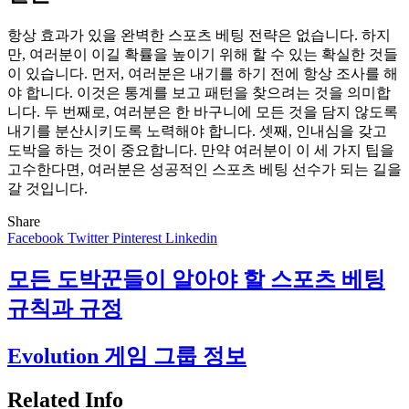
항상 효과가 있을 완벽한 스포츠 베팅 전략은 없습니다. 하지
만, 여러분이 이길 확률을 높이기 위해 할 수 있는 확실한 것들
이 있습니다. 먼저, 여러분은 내기를 하기 전에 항상 조사를 해
야 합니다. 이것은 통계를 보고 패턴을 찾으려는 것을 의미합
니다. 두 번째로, 여러분은 한 바구니에 모든 것을 담지 않도록
내기를 분산시키도록 노력해야 합니다. 셋째, 인내심을 갖고
도박을 하는 것이 중요합니다. 만약 여러분이 이 세 가지 팁을
고수한다면, 여러분은 성공적인 스포츠 베팅 선수가 되는 길을
갈 것입니다.
Share
Facebook
Twitter
Pinterest
Linkedin
Post
모든 도박꾼들이 알아야 할 스포츠 베팅
navigation
규칙과 규정
Evolution 게임 그룹 정보
Related Info