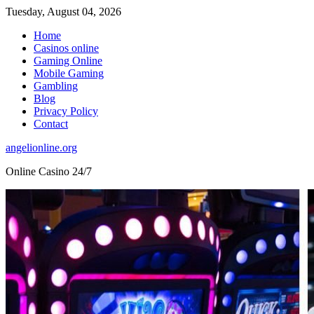
Skip
Tuesday, August 04, 2026
to
Home
content
Casinos online
Gaming Online
Mobile Gaming
Gambling
Blog
Privacy Policy
Contact
angelionline.org
Online Casino 24/7