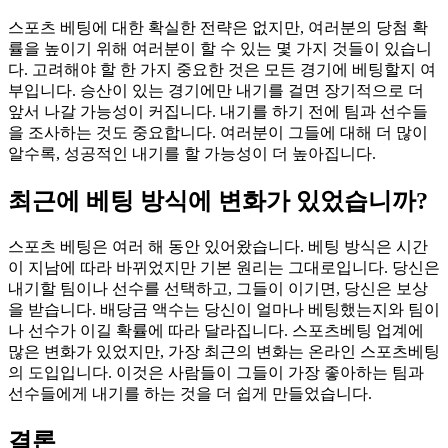
스포츠 베팅에 대한 확실한 전략은 없지만, 여러분의 당첨 확
률을 높이기 위해 여러분이 할 수 있는 몇 가지 것들이 있습니
다. 고려해야 할 한 가지 중요한 것은 모든 경기에 베팅할지 여
부입니다. 승산이 있는 경기에만 내기를 걸면 장기적으로 더
앞서 나갈 가능성이 커집니다. 내기를 하기 전에 팀과 선수들
을 조사하는 것도 중요합니다. 여러분이 그들에 대해 더 많이
알수록, 성공적인 내기를 할 가능성이 더 높아집니다.
최근에 베팅 방식에 변화가 있었습니까?
스포츠 베팅은 여러 해 동안 있어왔습니다. 베팅 방식은 시간
이 지남에 따라 바뀌었지만 기본 원리는 그대로입니다. 당신은
내기할 팀이나 선수를 선택하고, 그들이 이기면, 당신은 보상
을 받습니다. 배당금 액수는 당신이 얼마나 베팅했는지와 팀이
나 선수가 이길 확률에 따라 달라집니다. 스포츠베팅 업계에
많은 변화가 있었지만, 가장 최근의 변화는 온라인 스포츠베팅
의 도입입니다. 이것은 사람들이 그들이 가장 좋아하는 팀과
선수들에게 내기를 하는 것을 더 쉽게 만들었습니다.
결론