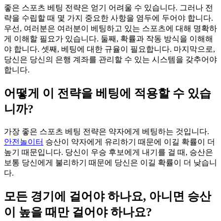
좋은 스포츠 베팅 전략은 얻기 어려울 수 있습니다. 그러나 전
략을 수립할 때 몇 가지 중요한 사항을 염두에 두어야 합니다.
우선, 여러분은 여러분이 베팅하고 있는 스포츠에 대해 명확하
게 이해할 필요가 있습니다. 둘째, 확률과 작동 방식을 이해해
야 합니다. 셋째, 베팅에 대한 규율이 필요합니다. 마지막으로,
당신은 당신의 은행 계좌를 관리할 수 있는 시스템을 갖추어야
합니다.
어떻게 이 전략을 베팅에 적용할 수 있습
니까?
가장 좋은 스포츠 베팅 전략은 약자에게 베팅하는 것입니다.
안전놀이터
승산이 약자에게 유리하기 때문에 이길 확률이 더
높기 때문입니다. 당신이 우승 후보에게 내기를 걸 때, 승산은
보통 당신에게 불리하기 때문에 당신은 이길 확률이 더 낮습니
다.
모든 경기에 걸어야 하나요, 아니면 승산
이 높을 때만 걸어야 하나요?