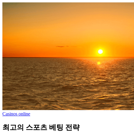
Casinos online
최고의 스포츠 베팅 전략