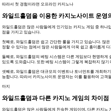
따라서 첫 경험이라면 오프라인 카지노나
와일드홀덤을 이용한 카지노사이트 운영
와일드홀덤은 많은 사람들에게 인기있는 카지노 게임 중 하나입
점을 가지고 있습니다.
첫째로, 와일드홀덤은 쉽고 간단한 룰을 가지고 있습니다. 많은
정할 수 있다는 점에서 많은 사람들에게 더욱 쉽고 흥미롭게 
둘째로, 와일드홀덤의 베팅 시스템은 다른 게임보다 현명하게 
있도록 도와줍니다. 또한 베팅 시스템이 그렇게 복잡하지 않기
셋째로, 와일드홀덤은 대규모의 이벤트나 토너먼트를 개최하기에
능합니다. 따라서 카지노사이트 운영자는 이를 활용하여 고객들
마지
와일드홀덤과 다른 카지노 게임의 차이점
와일드홀덤은 많은 사람들에게 친숙한 게임이며, 다른 카지노 