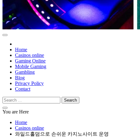
Home
Casinos online
Gaming Online
Mobile Gaming
Gambling
Blog
Privacy Policy
Contact
Search
for:
You are Here
Home
Casinos online
와일드홀덤으로 손쉬운 카지노사이트 운영