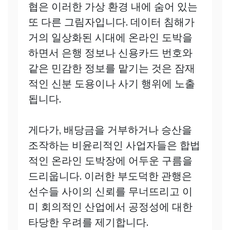
협은 이러한 가상 환경 내에 숨어 있는
또 다른 그림자입니다. 데이터 침해가
거의 일상화된 시대에 온라인 도박을
하면서 은행 정보나 신용카드 번호와
같은 민감한 정보를 맡기는 것은 잠재
적인 신분 도용이나 사기 행위에 노출
됩니다.
게다가, 배당금을 거부하거나 승산을
조작하는 비윤리적인 사업자들은 합법
적인 온라인 도박장에 어두운 구름을
드리웁니다. 이러한 부도덕한 관행은
선수들 사이의 신뢰를 무너뜨리고 이
미 회의적인 산업에서 공정성에 대한
타당한 우려를 제기합니다.