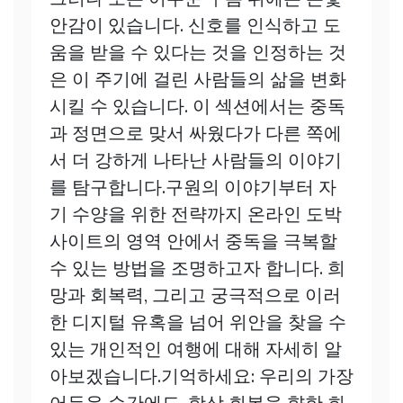
안감이 있습니다. 신호를 인식하고 도
움을 받을 수 있다는 것을 인정하는 것
은 이 주기에 걸린 사람들의 삶을 변화
시킬 수 있습니다. 이 섹션에서는 중독
과 정면으로 맞서 싸웠다가 다른 쪽에
서 더 강하게 나타난 사람들의 이야기
를 탐구합니다.구원의 이야기부터 자
기 수양을 위한 전략까지 온라인 도박
사이트의 영역 안에서 중독을 극복할
수 있는 방법을 조명하고자 합니다. 희
망과 회복력, 그리고 궁극적으로 이러
한 디지털 유혹을 넘어 위안을 찾을 수
있는 개인적인 여행에 대해 자세히 알
아보겠습니다.기억하세요: 우리의 가장
어두운 순간에도, 항상 회복을 향한 희