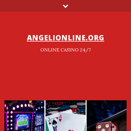
Skip
to
content
ANGELIONLINE.ORG
ONLINE CASINO 24/7