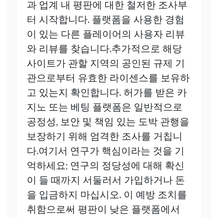
과 업계 내 평판에 대한 철저한 조사부
터 시작합니다. 플랫폼을 사용한 경험
이 있는 다른 플레이어의 사용자 리뷰
와 리뷰를 찾습니다.추가적으로 해당
사이트가 관할 지역의 공인된 규제 기
관으로부터 유효한 라이센스를 보유하
고 있는지 확인합니다. 허가를 받은 카
지노 또는 베팅 플랫폼은 일반적으로
공정성, 보안 및 책임 있는 도박 관행을
보장하기 위해 엄격한 조사를 거칩니
다.여기서 연구가 핵심이라는 것을 기
억하세요; 연구의 정당성에 대해 확신
이 들 때까지 서둘러서 가입하거나 돈
을 입금하지 마십시오. 이 예방 조치를
취함으로써 평판이 낮은 플랫폼에서