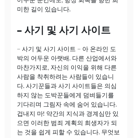
미한 길이 있습니다.
– 사기 및 사기 사이트
– 사기 및 사기 사이트 – 아 온라인 도
박의 어두운 아랫배. 다른 산업에서와
마찬가지로, 자신의 이익을 위해 다른
사람을 착취하려는 사람들이 있습니
다. 사기꾼들과 사기 사이트들은 의심
하지 않는 도박꾼들에게 덤벼들기를
기다리며 그림자 속에 숨어 있습니다.
겁내지 마! 약간의 지식과 경계심만 있
으면 이러한 범죄 계획의 희생자가 되
는 것을 쉽게 피할 수 있습니다. 무엇보