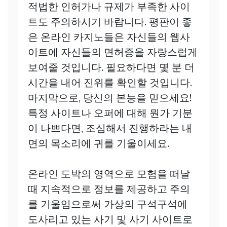
적법한 인허가나 규제가 부족한 사이
트도 주의하시기 바랍니다. 평판이 좋
은 온라인 카지노들은 자신들의 웹사
이트에 자신들의 면허증을 자랑스럽게
보여줄 것입니다. 필요하다면 몇 분 더
시간을 내어 진위를 확인할 것입니다.
마지막으로, 당신의 본능을 믿으세요!
특정 사이트나 오퍼에 대해 뭔가 기분
이 나쁘다면, 조심해서 진행하라는 내
면의 목소리에 귀를 기울이세요.
온라인 도박의 영역으로 모험을 떠날
때 지속적으로 정보를 제공하고 주의
를 기울임으로써 가상의 구석구석에
도사리고 있는 사기 및 사기 사이트로