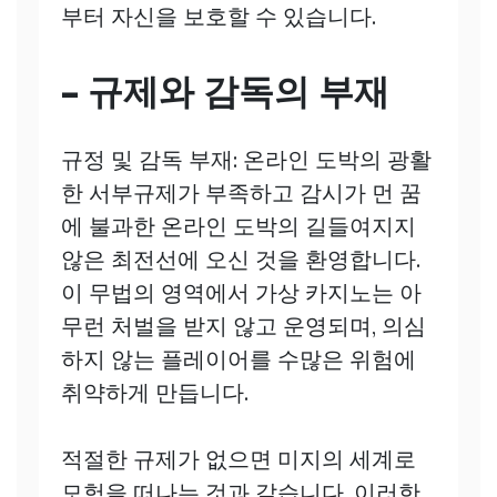
부터 자신을 보호할 수 있습니다.
– 규제와 감독의 부재
규정 및 감독 부재: 온라인 도박의 광활
한 서부규제가 부족하고 감시가 먼 꿈
에 불과한 온라인 도박의 길들여지지
않은 최전선에 오신 것을 환영합니다.
이 무법의 영역에서 가상 카지노는 아
무런 처벌을 받지 않고 운영되며, 의심
하지 않는 플레이어를 수많은 위험에
취약하게 만듭니다.
적절한 규제가 없으면 미지의 세계로
모험을 떠나는 것과 같습니다. 이러한