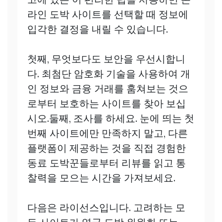
라인 도박 사이트를 선택할 때 정보에
입각한 결정을 내릴 수 있습니다.
첫째, 무엇보다도 보안을 우선시합니
다. 최첨단 암호화 기술을 사용하여 개
인 정보와 금융 거래를 훔쳐보는 것으
로부터 보호하는 사이트를 찾아 보십
시오.둘째, 조사를 하세요. 눈에 띄는 첫
번째 사이트에만 만족하지 말고, 다른
플랫폼이 제공하는 것을 직접 경험한
동료 도박꾼들로부터 리뷰를 읽고 통
찰력을 모으는 시간을 가져보세요.
다음은 라이선스입니다. 고려하는 모