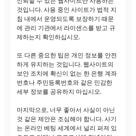
신뢰할 수 있는 웹사이트만 사용하는
것입니다. 사용 중인 사이트가 법적 지
침 내에서 운영되도록 보장하기 때문
에 관리 기관에서 라이센스를 받고 규
제하는지 확인하십시오.
또 다른 중요한 팁은 개인 정보를 안전
하게 유지하는 것입니다. 웹사이트의
보안 조치에 확신이 없는 한 은행 계좌
번호나 주민등록번호와 같은 민감한
세부 정보를 공유하지 마십시오.
마지막으로, 너무 좋아서 사실이 아닌
것 같은 제안은 조심해야 합니다. 사기
는 온라인 베팅 세계에서 널리 퍼져 있