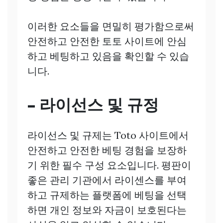
이러한 요소들을 면밀히 평가함으로써
안전하고 안전한 토토 사이트에 안심
하고 베팅하고 있음을 확인할 수 있습
니다.
– 라이선스 및 규정
라이선스 및 규제는 Toto 사이트에서
안전하고 안전한 베팅 경험을 보장하
기 위한 필수 구성 요소입니다. 평판이
좋은 관리 기관에서 라이센스를 부여
하고 규제하는 플랫폼에 베팅을 선택
하면 개인 정보와 자금이 보호된다는