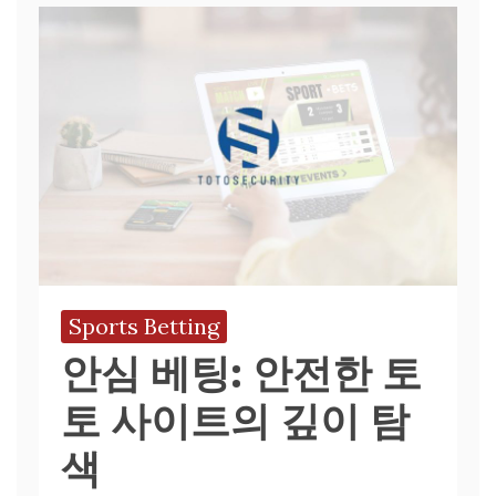
Sports Betting
안심 베팅: 안전한 토
토 사이트의 깊이 탐
색