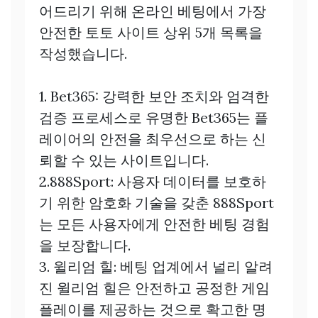
어드리기 위해 온라인 베팅에서 가장
안전한 토토 사이트 상위 5개 목록을
작성했습니다.
1. Bet365: 강력한 보안 조치와 엄격한
검증 프로세스로 유명한 Bet365는 플
레이어의 안전을 최우선으로 하는 신
뢰할 수 있는 사이트입니다.
2.888Sport: 사용자 데이터를 보호하
기 위한 암호화 기술을 갖춘 888Sport
는 모든 사용자에게 안전한 베팅 경험
을 보장합니다.
3. 윌리엄 힐: 베팅 업계에서 널리 알려
진 윌리엄 힐은 안전하고 공정한 게임
플레이를 제공하는 것으로 확고한 명