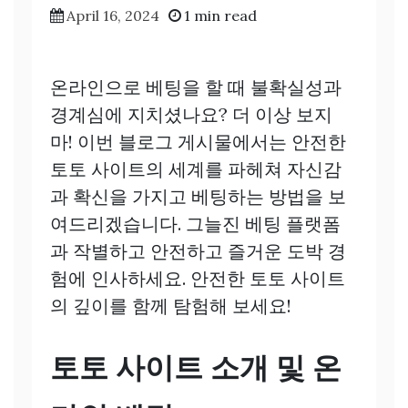
April 16, 2024
1 min read
온라인으로 베팅을 할 때 불확실성과
경계심에 지치셨나요? 더 이상 보지
마! 이번 블로그 게시물에서는 안전한
토토 사이트의 세계를 파헤쳐 자신감
과 확신을 가지고 베팅하는 방법을 보
여드리겠습니다. 그늘진 베팅 플랫폼
과 작별하고 안전하고 즐거운 도박 경
험에 인사하세요. 안전한 토토 사이트
의 깊이를 함께 탐험해 보세요!
토토 사이트 소개 및 온