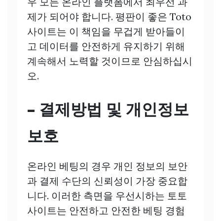
우 모든 온라인 플랫폼에서 최우선 과
제가 되어야 합니다. 평판이 좋은 Toto
사이트는 이 책임을 무겁게 받아들이
고 데이터를 안전하게 유지하기 위해
계속해서 노력할 것이므로 안심하십시
오.
– 결제방법 및 개인정보
보호
온라인 베팅의 경우 개인 정보의 보안
과 결제 수단의 신뢰성이 가장 중요합
니다. 이러한 측면을 우선시하는 토토
사이트는 안전하고 안전한 베팅 경험