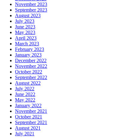
November 2023
September 2023
August 2023
July 2023
June 2023
May 2023
April 2023
March 2023
February 2023
January 2023
December 2022
November 2022
October 2022
September 2022
August 2022
July 2022
June 2022
May 2022
January 2022
November 2021
October 2021
September 2021
August 2021
July 2021