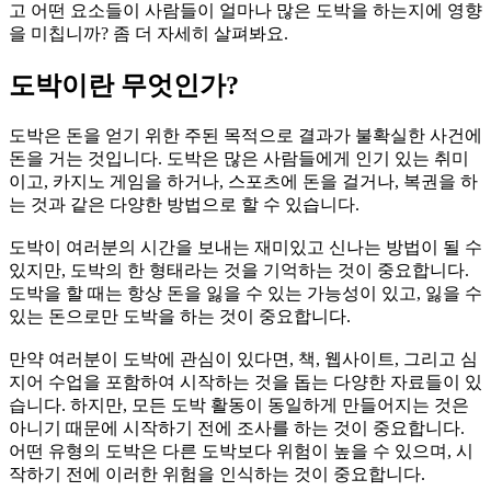
고 어떤 요소들이 사람들이 얼마나 많은 도박을 하는지에 영향
을 미칩니까? 좀 더 자세히 살펴봐요.
도박이란 무엇인가?
도박은 돈을 얻기 위한 주된 목적으로 결과가 불확실한 사건에
돈을 거는 것입니다. 도박은 많은 사람들에게 인기 있는 취미
이고, 카지노 게임을 하거나, 스포츠에 돈을 걸거나, 복권을 하
는 것과 같은 다양한 방법으로 할 수 있습니다.
도박이 여러분의 시간을 보내는 재미있고 신나는 방법이 될 수
있지만, 도박의 한 형태라는 것을 기억하는 것이 중요합니다.
도박을 할 때는 항상 돈을 잃을 수 있는 가능성이 있고, 잃을 수
있는 돈으로만 도박을 하는 것이 중요합니다.
만약 여러분이 도박에 관심이 있다면, 책, 웹사이트, 그리고 심
지어 수업을 포함하여 시작하는 것을 돕는 다양한 자료들이 있
습니다. 하지만, 모든 도박 활동이 동일하게 만들어지는 것은
아니기 때문에 시작하기 전에 조사를 하는 것이 중요합니다.
어떤 유형의 도박은 다른 도박보다 위험이 높을 수 있으며, 시
작하기 전에 이러한 위험을 인식하는 것이 중요합니다.