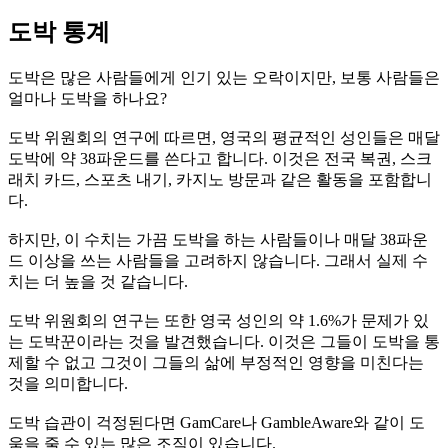
도박 통계
도박은 많은 사람들에게 인기 있는 오락이지만, 보통 사람들은
얼마나 도박을 하나요?
도박 위원회의 연구에 따르면, 영국의 평균적인 성인들은 매달
도박에 약 38파운드를 쓴다고 합니다. 이것은 전국 복권, 스크
래치 카드, 스포츠 내기, 카지노 방문과 같은 활동을 포함합니
다.
하지만, 이 수치는 가끔 도박을 하는 사람들이나 매달 38파운
드 이상을 쓰는 사람들을 고려하지 않습니다. 그래서 실제 수
치는 더 높을 것 같습니다.
도박 위원회의 연구는 또한 영국 성인의 약 1.6%가 문제가 있
는 도박꾼이라는 것을 발견했습니다. 이것은 그들이 도박을 통
제할 수 없고 그것이 그들의 삶에 부정적인 영향을 미친다는
것을 의미합니다.
도박 습관이 걱정된다면 GamCare나 GambleAware와 같이 도
움을 줄 수 있는 많은 조직이 있습니다.