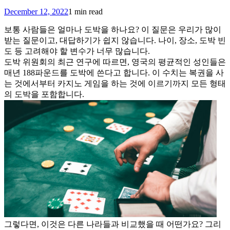
December 12, 2022
1 min read
보통 사람들은 얼마나 도박을 하나요? 이 질문은 우리가 많이
받는 질문이고, 대답하기가 쉽지 않습니다. 나이, 장소, 도박 빈
도 등 고려해야 할 변수가 너무 많습니다.
도박 위원회의 최근 연구에 따르면, 영국의 평균적인 성인들은
매년 188파운드를 도박에 쓴다고 합니다. 이 수치는 복권을 사
는 것에서부터 카지노 게임을 하는 것에 이르기까지 모든 형태
의 도박을 포함합니다.
그렇다면, 이것은 다른 나라들과 비교했을 때 어떤가요? 그리