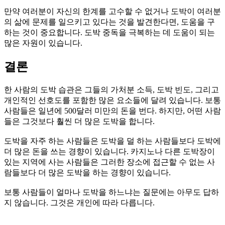
만약 여러분이 자신의 한계를 고수할 수 없거나 도박이 여러분
의 삶에 문제를 일으키고 있다는 것을 발견한다면, 도움을 구
하는 것이 중요합니다. 도박 중독을 극복하는 데 도움이 되는
많은 자원이 있습니다.
결론
한 사람의 도박 습관은 그들의 가처분 소득, 도박 빈도, 그리고
개인적인 선호도를 포함한 많은 요소들에 달려 있습니다. 보통
사람들은 일년에 500달러 미만의 돈을 번다. 하지만, 어떤 사람
들은 그것보다 훨씬 더 많은 도박을 합니다.
도박을 자주 하는 사람들은 도박을 덜 하는 사람들보다 도박에
더 많은 돈을 쓰는 경향이 있습니다. 카지노나 다른 도박장이
있는 지역에 사는 사람들은 그러한 장소에 접근할 수 없는 사
람들보다 더 많은 도박을 하는 경향이 있습니다.
보통 사람들이 얼마나 도박을 하느냐는 질문에는 아무도 답하
지 않습니다. 그것은 개인에 따라 다릅니다.