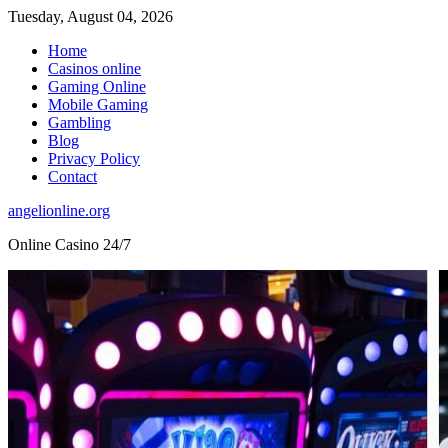
Skip
Tuesday, August 04, 2026
to
Home
content
Casinos online
Gaming Online
Mobile Gaming
Gambling
Blog
Privacy Policy
Contact
angelionline.org
Online Casino 24/7