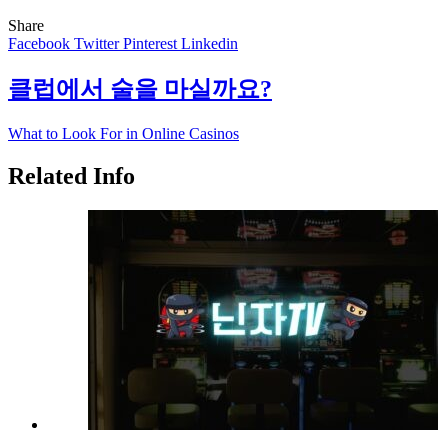
Share
Facebook
Twitter
Pinterest
Linkedin
Post
클럽에서 술을 마실까요?
navigation
What to Look For in Online Casinos
Related Info