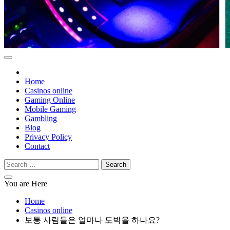
Home
Casinos online
Gaming Online
Mobile Gaming
Gambling
Blog
Privacy Policy
Contact
Search
for:
You are Here
Home
Casinos online
보통 사람들은 얼마나 도박을 하나요?